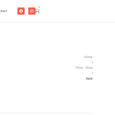
0
ntact
Home
/
Privé : Shop
/
Vase