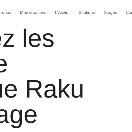
propos
Mes créations
L’Atelier
Boutique
Stages
Co
z les
e
ue Raku
age