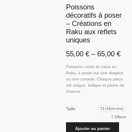
Poissons
décoratifs à poser
– Créations en
Raku aux reflets
uniques
55,00
€
–
65,00
€
Poissons ronds et creux en
Raku, à poser sur une étagère
ou une console. Chaque pièce
est unique, ludique et pleine de
charme.
Taille
T3 (16cm env)
Effacer
Ajouter au panier