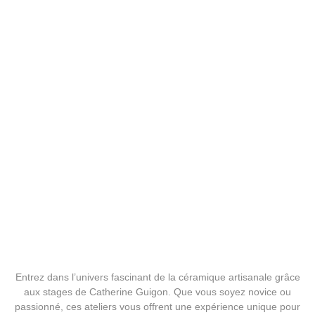
Stage de Céramique Raku –
Créez vos propres pièces
uniques
45,00
€
Entrez dans l’univers fascinant de la céramique artisanale grâce
aux stages de Catherine Guigon. Que vous soyez novice ou
passionné, ces ateliers vous offrent une expérience unique pour